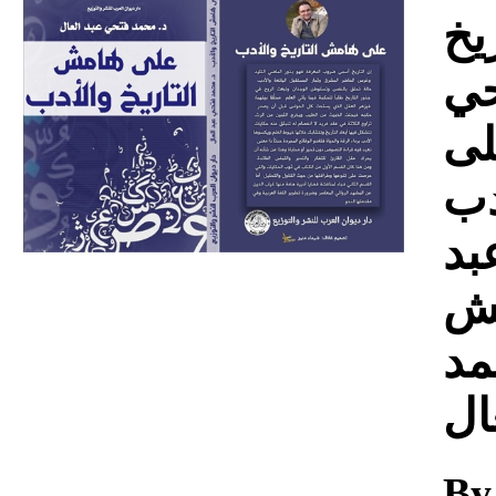
Download
يخ
حي
لى
دب
بد
مش
مد
ال