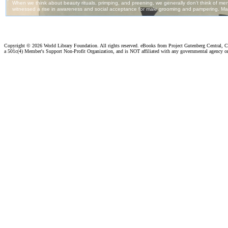
Copyright ©
2026 World Library Foundation. All rights reserved. eBooks from Project Gutenberg Central, Cl
a 501c(4) Member's Support Non-Profit Organization, and is NOT affiliated with any governmental agency o