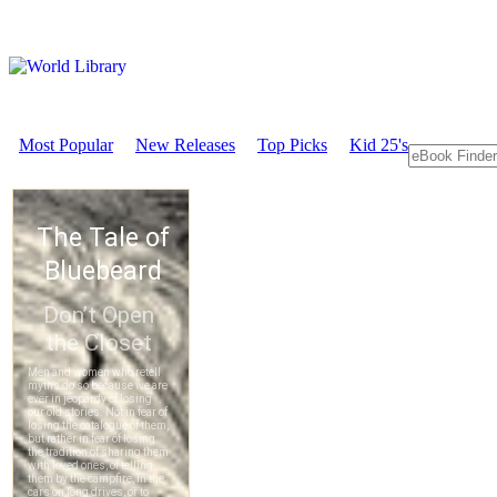
Most Popular
New Releases
Top Picks
Kid 25's