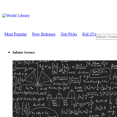
Most Popular
New Releases
Top Picks
Kid 25's
Infinite Science