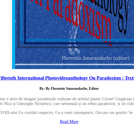
Fifteenth International Photovideoanthology On Paradoxism : Texts,
By: By Florentin Smarandache, Editor
ne o serie de imagini paradoxale realizate de artistul plastic Cornel Gingărașu (t
et Nica și Gheorghe Niculescu; care semnează și un rebus paradoxist; și un vide
VID-ului Cu covidul respectiv, Ce-a venit intempestiv, Oricare om pozitiv Se 
Read More