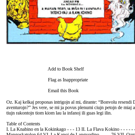
Add to Book Shelf
Flag as Inappropriate
Email this Book
Oz. Kaj kelkaj proponas intrigojn al mi, dirante: “Bonvolu resendi 
aventurojn?” Jes vere, se mi ja povus plenumi ciujn petojn de miaj am
tiujn rakontojn tiom kiom lau la infanoj ili guas legi ilin.
Table of Contents
I. La Knabino en la Kokinkago - - - 13 II. La Flava Kokino - - - - - -
Mangoskatolon 64 VI. La Kapoj de Langvorlino - - - - 76 VII. Ozma de