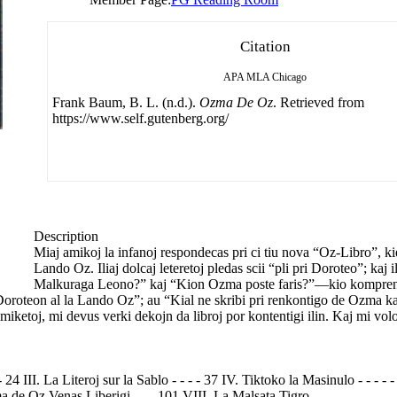
Citation
APA
MLA
Chicago
Frank Baum, B. L. (n.d.).
Ozma De Oz
. Retrieved from
https://www.self.gutenberg.org/
Description
Miaj amikoj la infanoj respondecas pri ci tiu nova “Oz-Libro”, ki
Lando Oz. Iliaj dolcaj leteretoj pledas scii “pli pri Doroteo”; kaj 
Malkuraga Leono?” kaj “Kion Ozma poste faris?”—kio kompreneb
Doroteon al la Lando Oz”; au “Kial ne skribi pri renkontigo de Ozma ka
iketoj, mi devus verki dekojn da libroj por kontentigi ilin. Kaj mi volon
 24 III. La Literoj sur la Sablo - - - - 37 IV. Tiktoko la Masinulo - - - 
 Oz Venas Liberigi - - - 101 VIII. La Malsata Tigro - - - - - - - - - - 