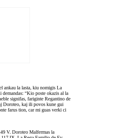
el ankau la lasta, kiu nomigis La
ili demandas: “Kio poste okazis al la
le signifas, fariginte Regantino de
j Doroteo, kaj ili povos kune gui
te farus tion, car mi guas verki ci
- - 49 V. Doroteo Malfermas la
- 117 IX. La Rega Familio de Ev - - -