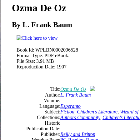
Ozma De Oz
By L. Frank Baum
Book Id:
WPLBN0002096528
Format Type:
PDF eBook:
File Size:
3.91 MB
Reproduction Date:
1907
Title:
Ozma De Oz
Author:
L. Frank Baum
Volume:
Language:
Esperanto
Subject:
Fiction
,
Children's Literature
,
Wizard of
Collections:
Authors Community
,
Children's Literatu
Historic
Publication Date:
Publisher:
Reilly and Britton
Member Page:
PG Reading Room