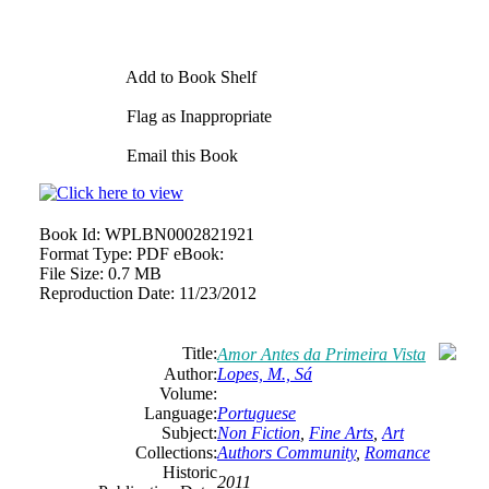
Add to Book Shelf
Flag as Inappropriate
Email this Book
Book Id:
WPLBN0002821921
Format Type:
PDF eBook:
File Size:
0.7 MB
Reproduction Date:
11/23/2012
Title:
Amor Antes da Primeira Vista
Author:
Lopes, M., Sá
Volume:
Language:
Portuguese
Subject:
Non Fiction
,
Fine Arts
,
Art
Collections:
Authors Community
,
Romance
Historic
2011