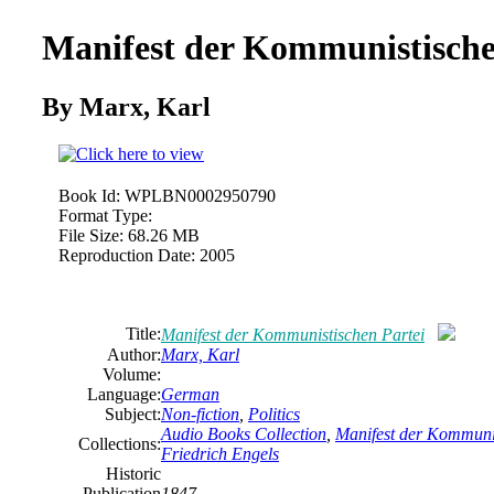
Manifest der Kommunistische
By Marx,
Karl
Book Id:
WPLBN0002950790
Format Type:
File Size:
68.26 MB
Reproduction Date:
2005
Title:
Manifest der Kommunistischen Partei
Author:
Marx,
Karl
Volume:
Language:
German
Subject:
Non-fiction
,
Politics
Audio Books Collection
,
Manifest der Kommunis
Collections:
Friedrich Engels
Historic
Publication
1847