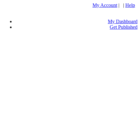
My Account
| |
Help
My Dashboard
Get Published