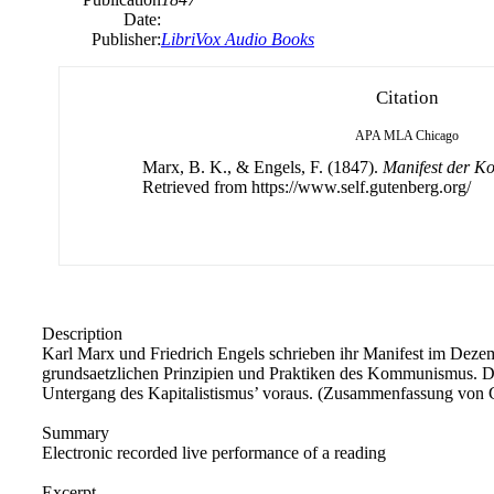
Date:
Publisher:
LibriVox Audio Books
Citation
APA
MLA
Chicago
Marx, B. K., & Engels, F. (1847).
Manifest der K
Retrieved from https://www.self.gutenberg.org/
Description
Karl
Marx und Friedrich Engels schrieben ihr Manifest im Dezemb
grundsaetzlichen Prinzipien und Praktiken des Kommunismus. D
Untergang des Kapitalistismus’ voraus. (Zusammenfassung von 
Summary
Electronic recorded live performance of a reading
Excerpt