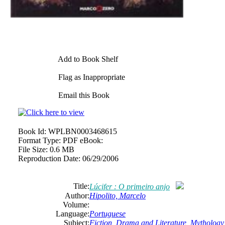
Add to Book Shelf
Flag as Inappropriate
Email this Book
Book Id:
WPLBN0003468615
Format Type:
PDF eBook:
File Size:
0.6 MB
Reproduction Date:
06/29/2006
Title:
Lúcifer : O primeiro anjo
Author:
Hipolito, Marcelo
Volume:
Language:
Portuguese
Subject:
Fiction
,
Drama and Literature
,
Mythology