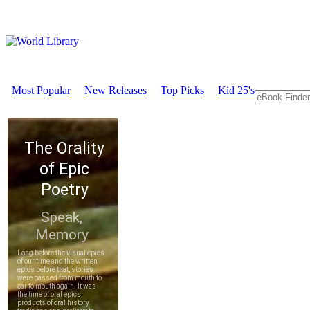
Most Popular
New Releases
Top Picks
Kid 25's