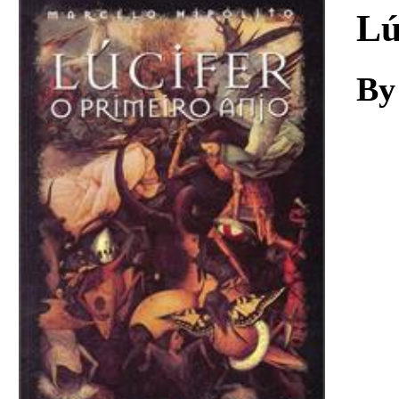
Download
Lú
By