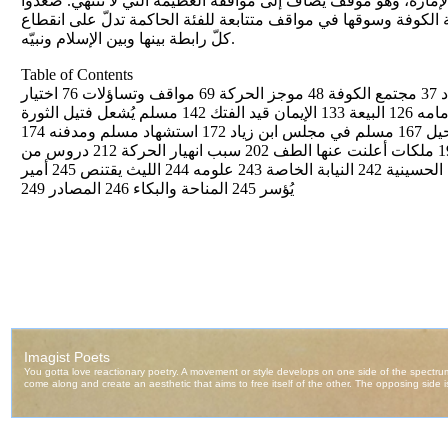
لإمارة، وهو موقف يُضاف إلى مواقفه العظيمة التي لا تنتهي. صعدوا
 الكوفة وسوقها في مواقف متتابعة للفئة الحاكمة تدلّ على انقطاع
كلّ رابطة بينها وبين الإسلام ونبيّه.
Table of Contents
المحتويات التقديم 5 مقدمة الكتاب 8 مسلم 13 عقيل بن أبي طالب 20 يزيد في سطور 26 المهدي 33 ابن زياد 37 مجتمع الكوفة 48 موجز الحركة 69 مواقف وتساؤلات 76 اختيار
الإمام لمسلم 105 مسلم يُعلن هدف الثورة الحسينية 113 أهداف حركة مسلم 118 مسلم يهيئ الوسائل لإمامه 126 البيعة 133 الإيمان قيد الفتك 142 مسلم يُشعل فتيل الثورة
154 لِمَ استعجل مسلم المواجهة؟ 157 مسلم في الساحة 162 مسلم في الأسر 165 مسلم يحاول المستحيل 167 مسلم في مجلس ابن زياد 172 استشهاد مسلم ومدفنه 174
المرقد المبارك 179 هل انتهت قضية مسلم؟ 181 كيف نحيي ذكرى بطل الإسلام مسلم؟ 184 مسلم قدوة 198 ملكات أعلنت عنها الطف 202 سبب انهيار الحركة 212 دروس من
حركة مسلم 217 المرأة في حركة مسلم 229 أولاد مسلم 233 على درب مسلم 241 الشعر في خدمة القضيّة الحسينية 242 النيابة الخاصة 243 علومه 244 الليث يقتنص 245 أمير
يُؤسر 245 المناحة والبكاء 246 المصادر 249