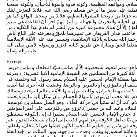
إسلام، ومواقفه العظيمة، وكونه قدوة وأسوة للأجيال، ولكونه صفحة
وعملية على بعض ما أثر عن مسلم رضي الله عنه، فلابدّ التعرّض لتلك
ته جزءاً من تأريخنا المشرق العظيم، فلابدّ من تسجيل الواقع كما هو
 الخيانة والتحريف والجهالة. و: أمرٌ مهمّ آخر: أنّ القاعدة هي تمييز
). إلاّ أنّ هناك مجموعة كبيرة من البشر لم تقدم بهذا التكليف من
اعتمد هذان الفريقان في تمييزهما للحقّ ومعرفته على اتّباع أناسٍ
 الله سبحانه بالأمّة الإسلامية، وتيسيراً منه على الأمّة الإسلامية
لَماً للحقّ ومناراً، عن طريق كتابه العزيز ورسوله الأمين صلى الله
عليه وآله وسلم.
Excerpt
احدٍ منهم لنحيط بشخصيته إلاّ أبا طالب سيّد البطحاء ومؤمن قريش
 أمّة كبيرة من المسلمين هم الشيعة الإمامية الاثنا عشرية؛ إذ يعرفه
ّق منها بقضيّة الإمام الحسين عليه السلام سبط رسول الله وخليفته في
ف أو بالمؤازرة أو بالتبرير أو بالرضا. وغضبت فئة أخرى لما أصابه
كانت مهبط جبرئيل، وكانت تنهل منها الأمّة معالم التوحيد ومسالك
 فلا عجب أن ينهض بالمهامّ الجِسام، وأن توكَل إليه ما ينوء بحمله
لإسلام، كما أنّ له سمّياً في حركة الطف، وهو البطل مسلم بن عوسجة.
ام وعبد الله بن جعفر( ). تزوّج من رقيّة بنت علي أمير المؤمنين
 ). اختاره الإمام الحسين عليه السلام سفيراً له إلى الكوفة ليستطلع
ن نيّات أهل الكوفة وعزائمهم فكتب إلى الإمام يستحثّه القدوم. غير
 في سُنن من قبلهم فامتُحِنوا لكنّهم فشِلوا في الامتحان، وانقلبوا
 هائلة أسطورية بينه ــ وحده ــ من جهة، وبين المئات من جُند الفئة