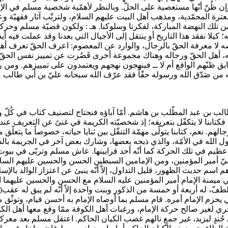
إن ظُنّ أنّها مستعصية على الحلّ. وبالنظر لأهمّية شخصية مسلم في ال
عترة المحمّدية، ومذهب أهل البيت عليهم السلام، ولترتّب آثار فقهيّة 
د من تلك النهضة المباركة، لفكرنا وسلوكنا. هـ : ولكون قضيّة مسلم وحرك
لا نفقد هذا التاريخ أو ينتقل إلى الأجيال التي بعدنا وقد عملت فيه أيدي
لا معرفة الحقّ بالرجال، والوارد عن المعصوم: اعرف الحقّ تعرف أهله( 
ه، أهل الحقّ ورجاله وهناك مجموعة أخرى قَصُرت عن تمييز نفس الحقّ ف
بق ظنّهم الواقع أم لا ــ فينهجون نهجهم ويعتمدون على تمييزهم. ومن رحمة
من صَدّق الله ورسوله حقّاً فقد عرّف الله سبحانه عليّ بن أبي طالب مَع
 بن عبد المطّلب بن هاشم. أمّا آباؤه فنحتاج لتصنيف كتاب في كُلّ و
 فكتابنا لا يتكفّل بتعريفه؛ إذ شخصيّته الكريمة في غنىً عن التعريف عند
لهم. نعم، كتابنا يتولّى مهمّة التنقّل بين ثنايا حياته، خصوصاً ما يتعل
ل الله في الأمّة، والذي ذبحه بعضها، وشارك بعض آخر في الجريمة بالسي
ظيم في تلك الحركة كما أنّه أحد قرابينها. عاش مسلم وتربّى في بيوت 
يّ أمير المؤمنين، ومن الإمامين السبطين الحسن والحسين عليهم السلام.
هم اسم حديث الظهور، قليل التداول، إلاّ أنّه ينبئ عن اعتزاز الوالد با
منة الإمام أمير المؤمنين عليه السلام مع الحسن والحسين عليهما السل
لطفّ، له أربعة أو خمسة من الذكور وبنت واحدة إلاّ أنّه لم يبق له عقب(
يحزم الإمام أمره. قام مسلم بما أوصاه الإمام به أحسن قيام، وتوثّق م
ي لغير صالح حركة الإمام، ورغبات أهل الكوفة ممّا وقع معها أهل الكوفة
ُندٍ ليزيد، غير جمعٍ نالهم غضب الكيان الحاكم. اعتقل مسلم بعد معركةٍ