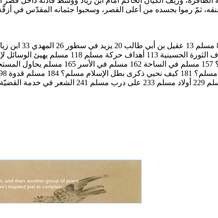
ة الظافرة، وزيف الكيان الحاكم أمام ابن زياد ووسط قادته داخل قصر ا
نقه، ثمّ رموا بجسده من أعلى القصر، وسحبوا جثمانه المقدّس في أزقّة