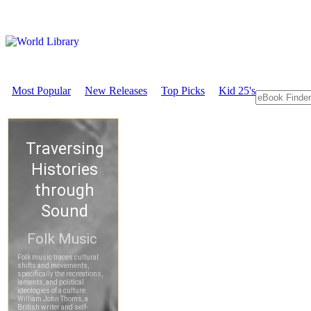
Most Popular
New Releases
Top Picks
Kid 25's