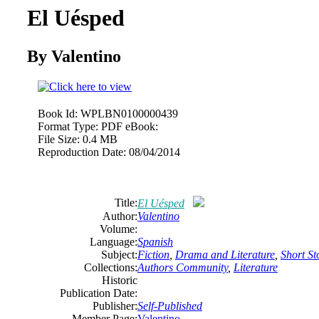
El Uésped
By Valentino
Book Id:
WPLBN0100000439
Format Type:
PDF eBook:
File Size:
0.4 MB
Reproduction Date:
08/04/2014
Title:
El Uésped
Author:
Valentino
Volume:
Language:
Spanish
Subject:
Fiction
,
Drama and Literature
,
Short St
Collections:
Authors Community
,
Literature
Historic
Publication Date:
Publisher:
Self-Published
Member Page:
Valentino -