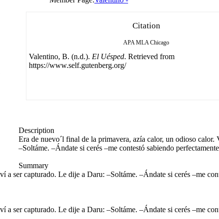
Citation
APA
MLA
Chicago
Valentino, B. (n.d.).
El Uésped
. Retrieved from
https://www.self.gutenberg.org/
Description
Era de nuevo´l final de la primavera, azía calor, un odioso calor. 
–Soltáme. –Ándate si cerés –me contestó sabiendo perfectamente c
Summary
olví a ser capturado. Le dije a Daru: –Soltáme. –Ándate si cerés –me con
olví a ser capturado. Le dije a Daru: –Soltáme. –Ándate si cerés –me con