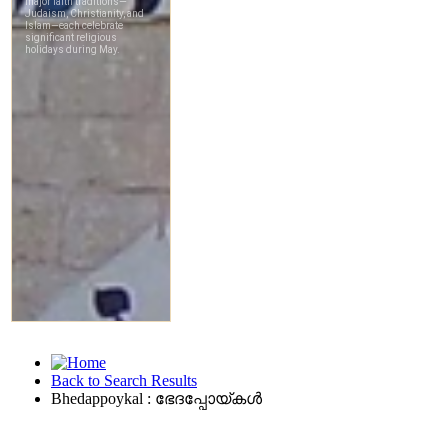
Back to Search Results
Bhedappoykal : ഭേദപ്പോയ്‌കള്‍