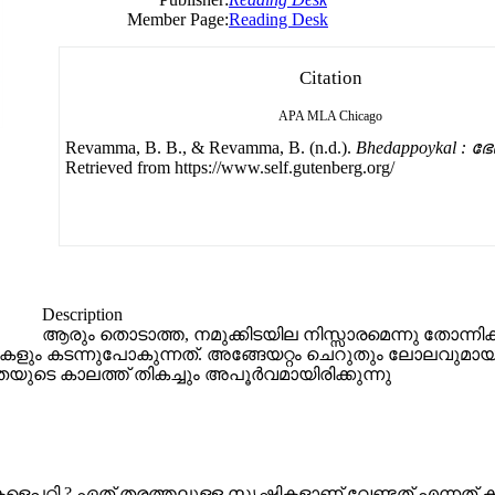
Member Page:
Reading Desk
Citation
APA
MLA
Chicago
Revamma, B. B., & Revamma, B. (n.d.).
Bhedappoykal : ഭേ
Retrieved from https://www.self.gutenberg.org/
Description
ആരും തൊടാത്ത, നമുക്കിടയില നിസ്സാരമെന്നു തോന്നിക
ളും കടന്നുപോകുന്നത്. അങ്ങേയറ്റം ചെറുതും ലോലവുമായ
ുടെ കാലത്ത് തികച്ചും അപൂർവമായിരിക്കുന്നു
െപ്പറ്റി ? ഏത് തരത്തലുള്ള സൃഷ്ടികളാണ് വേണ്ടത് എന്നത്