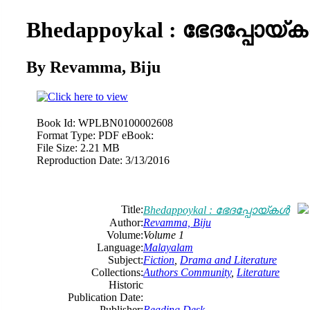
Bhedappoykal : ഭേദപ്പോയ്‌കള
By Revamma, Biju
Book Id:
WPLBN0100002608
Format Type:
PDF eBook:
File Size:
2.21 MB
Reproduction Date:
3/13/2016
Title:
Bhedappoykal : ഭേദപ്പോയ്‌കള്‍
Author:
Revamma, Biju
Volume:
Volume 1
Language:
Malayalam
Subject:
Fiction
,
Drama and Literature
Collections:
Authors Community
,
Literature
Historic
Publication Date:
Publisher:
Reading Desk