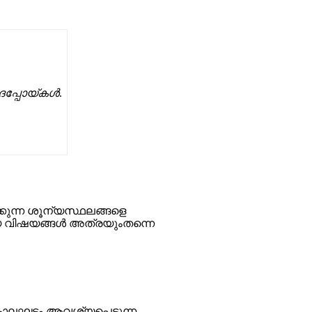
ദപ്പോയ്‌കള്‍
.
്കുന്ന ശൂന്യസ്ഥലങ്ങളെ
 വിഷയങ്ങള്‍ അത്രയുംതന്നെ
 കാലഘട്ടം ആവശ്യപ്പെടുന്ന