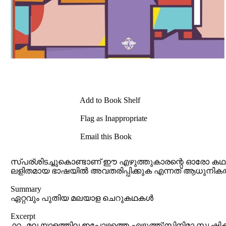
Add to Book Shelf
Flag as Inappropriate
Email this Book
സ്പര്ശിടച്ചുകൊണ്ടാണ് ഈ എഴുത്തുകാരന്റെ ഓരോ കഥക
ലളിതമായ ഭാഷയില്‍ അവതരിപ്പിക്കുക എന്നത് ആധുനികതയ
Summary
ഏറ്റവും പുതിയ മലയാള ചെറുകഥകള്‍
Excerpt
൧൨. മല യാളത്തില ഇപ്പോഴത്തെ എഴുത്ത്/സിനിമാ സൃഷ്ടികള