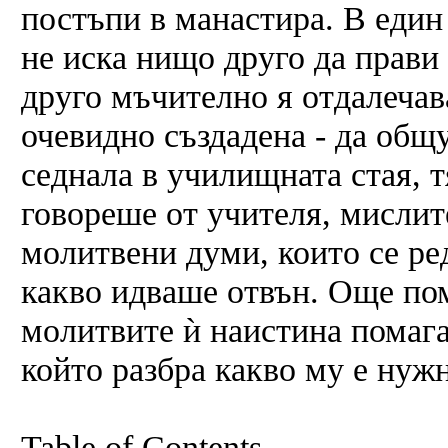
постъпи в манастира. В един
не иска нищо друго да прави
друго мъчително я отдалечав
очевидно създадена - да общу
седнала в училищната стая, т
говореше от учителя, мислит
молитвени думи, които се ре
какво идваше отвън. Още пом
молитвите ѝ наистина помага
който разбра какво му е нужн
Table of Contents