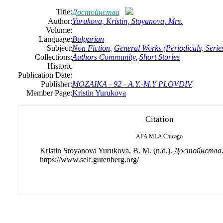
Title:
Достойнства
Author:
Yurukova, Kristin, Stoyanova, Mrs.
Volume:
Language:
Bulgarian
Subject:
Non Fiction
,
General Works (Periodicals, Series
Collections:
Authors Community
,
Short Stories
Historic
Publication Date:
Publisher:
MOZAIKA - 92 - A.Y.-M.Y PLOVDIV
Member Page:
Kristin Yurukova
Citation
APA
MLA
Chicago
Kristin Stoyanova Yurukova, B. M. (n.d.).
Достойнства
https://www.self.gutenberg.org/