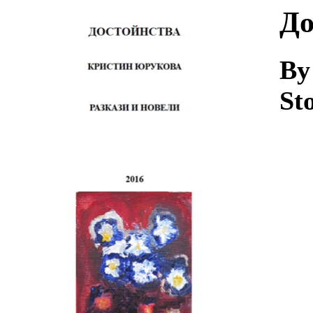
Download
До
By
St