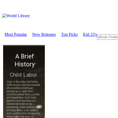
Most Popular
New Releases
Top Picks
Kid 25's