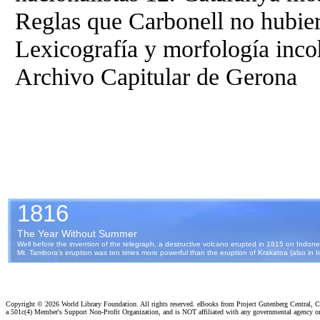
Reglas que Carbonell no hubiera
Lexicografía y morfología incoh
Archivo Capitular de Gerona
Copyright ©
2026 World Library Foundation. All rights reserved. eBooks from Project Gutenberg Central, Cl
a 501c(4) Member's Support Non-Profit Organization, and is NOT affiliated with any governmental agency o