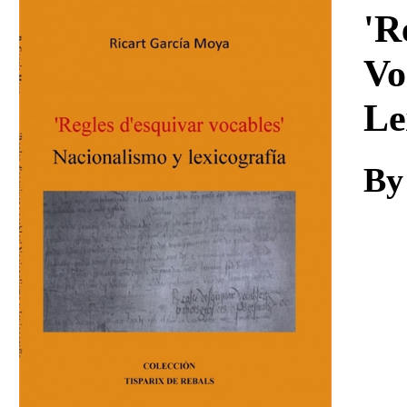
Download
'R
Vo
Le
By