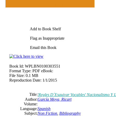
Add to Book Shelf
Flag as Inappropriate
Email this Book
Book Id:
WPLBN0100303551
Format Type:
PDF eBook:
File Size:
0.1 MB
Reproduction Date:
1/1/2015
Title:
'Regles D´Esquivar Vocables' Nacionalismo Y L
Author:
García Moya, Ricart
Volume:
Language:
Spanish
Subject:
Non Fiction
,
Bibliography