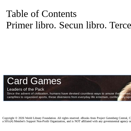
Table of Contents
Primer libro. Secun libro. Terce 
Copyright ©
2026 World Library Foundation. All rights reserved. eBooks from Project Gutenberg Central, Cl
a 501c(4) Member's Support Non-Profit Organization, and is NOT affiliated with any governmental agency o