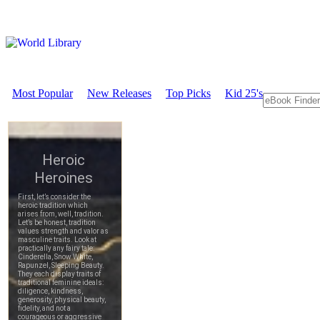
Most Popular
New Releases
Top Picks
Kid 25's