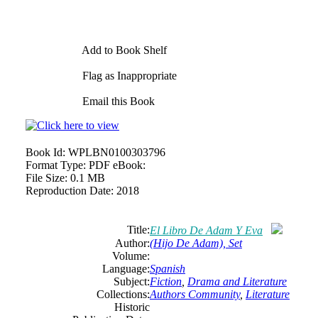
Add to Book Shelf
Flag as Inappropriate
Email this Book
Book Id:
WPLBN0100303796
Format Type:
PDF eBook:
File Size:
0.1 MB
Reproduction Date:
2018
Title:
El Libro De Adam Y Eva
Author:
(Hijo De Adam), Set
Volume:
Language:
Spanish
Subject:
Fiction
,
Drama and Literature
Collections:
Authors Community
,
Literature
Historic