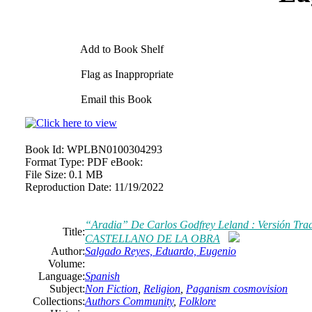
Add to Book Shelf
Flag as Inappropriate
Email this Book
Book Id:
WPLBN0100304293
Format Type:
PDF eBook:
File Size:
0.1 MB
Reproduction Date:
11/19/2022
“Aradia” De Carlos Godfrey Leland : Versión 
Title:
CASTELLANO DE LA OBRA
Author:
Salgado Reyes, Eduardo, Eugenio
Volume:
Language:
Spanish
Subject:
Non Fiction
,
Religion
,
Paganism cosmovision
Collections:
Authors Community
,
Folklore