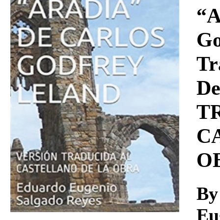
Download
“A
Go
Tr
De
T
C
O
By
Eu