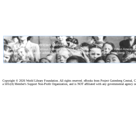
Copyright ©
2026 World Library Foundation. All rights reserved. eBooks from Project Gutenberg Central, Cl
a 501c(4) Member's Support Non-Profit Organization, and is NOT affiliated with any governmental agency o