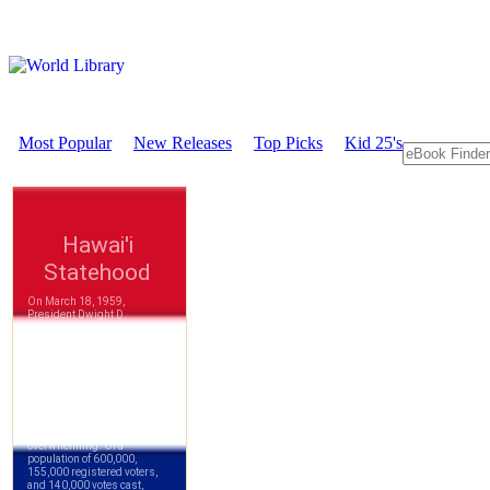
Most Popular
New Releases
Top Picks
Kid 25's