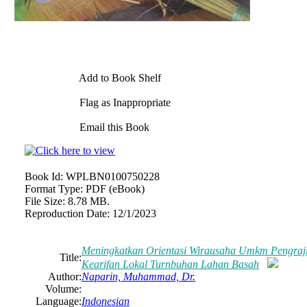
Add to Book Shelf
Flag as Inappropriate
Email this Book
Book Id:
WPLBN0100750228
Format Type:
PDF (eBook)
File Size:
8.78 MB.
Reproduction Date:
12/1/2023
Meningkatkan Orientasi Wirausaha Umkm Pengraji
Title:
Kearifan Lokal Turnbuhan Lahan Basah
Author:
Naparin, Muhammad, Dr.
Volume:
Language:
Indonesian