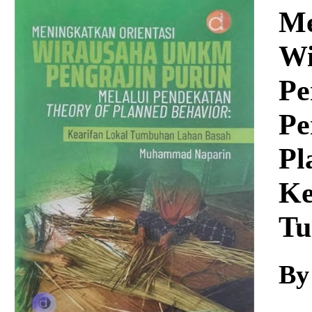
Download
Me
Wi
Pe
Pe
Pl
Ke
Tu
By