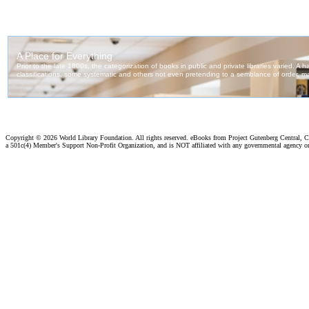
Copyright ©
2026 World Library Foundation. All rights reserved. eBooks from Project Gutenberg Central, Cl
a 501c(4) Member's Support Non-Profit Organization, and is NOT affiliated with any governmental agency o