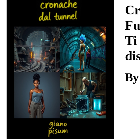
Download
Cr
Fu
Ti
di
By