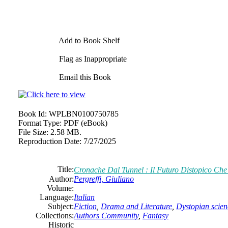
Add to Book Shelf
Flag as Inappropriate
Email this Book
Book Id:
WPLBN0100750785
Format Type:
PDF (eBook)
File Size:
2.58 MB.
Reproduction Date:
7/27/2025
Title:
Cronache Dal Tunnel : Il Futuro Distopico Che No
Author:
Pergreffi, Giuliano
Volume:
Language:
Italian
Subject:
Fiction
,
Drama and Literature
,
Dystopian scienc
Collections:
Authors Community
,
Fantasy
Historic