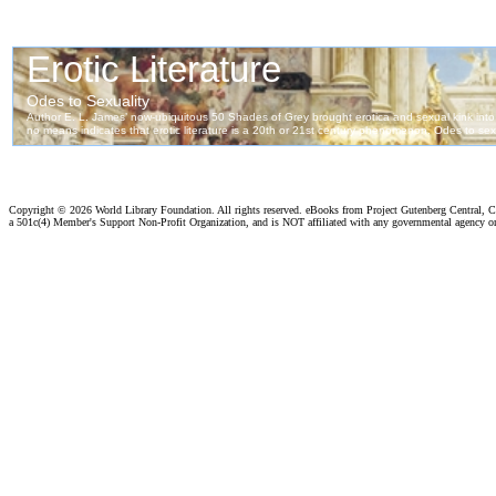
Copyright ©
2026 World Library Foundation. All rights reserved. eBooks from Project Gutenberg Central, Cl
a 501c(4) Member's Support Non-Profit Organization, and is NOT affiliated with any governmental agency o