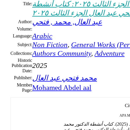
أنشطة الدكتور محمد فتحي عبد العال الجزء الثالث ٢٠٢٥: كتاب أنشطة
Title:
 عبد العال الجزء الثالث ٢٠٢٥
عبد العال, محمد , فتحي
Author:
Volume:
Arabic
Language:
Non Fiction
,
General Works (Peri
Subject:
Authors Community
,
Adventure
Collections:
Historic
2025
Publication
Date:
محمد فتحي عبد العال
Publisher:
Member
Mohamed Abdel aal
Page:
Ci
APA
M
20
كتاب أنشطة الدكتور محمد
بد العال الجزء الثالث ٢٠٢٥ : كتاب أنشطة الدكتور محمد فتحي عبد