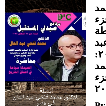
Download
مد
زء
نشطة
بد
العال الجزء الثالث ٢٠٢٥:
مد
زء