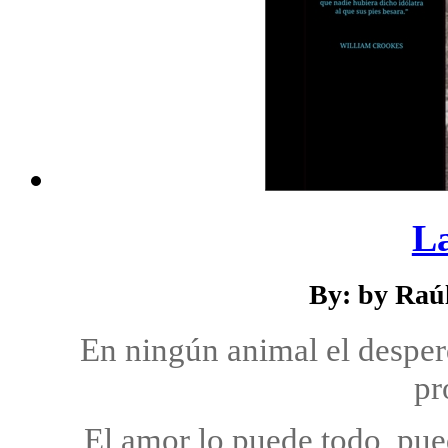
L
By: by Raú
En ningún animal el desperd
pr
El amor lo puede todo, pue