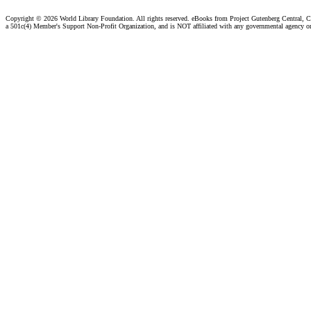
Copyright ©
2026 World Library Foundation. All rights reserved. eBooks from Project Gutenberg Central, Cl
a 501c(4) Member's Support Non-Profit Organization, and is NOT affiliated with any governmental agency o