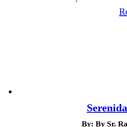
R
Serenida
By: By Sr. R