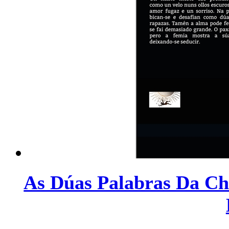
As Dúas Palabras Da Ch