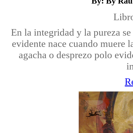
By: By Raú
Libr
En la integridad y la pureza se
evidente nace cuando muere la
agacha o desprezo polo evid
i
R