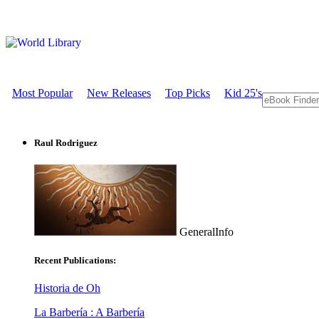
Most Popular
New Releases
Top Picks
Kid 25's
Raul Rodriguez
GeneralInfo
Recent Publications:
Historia de Oh
La Barbería : A Barbería